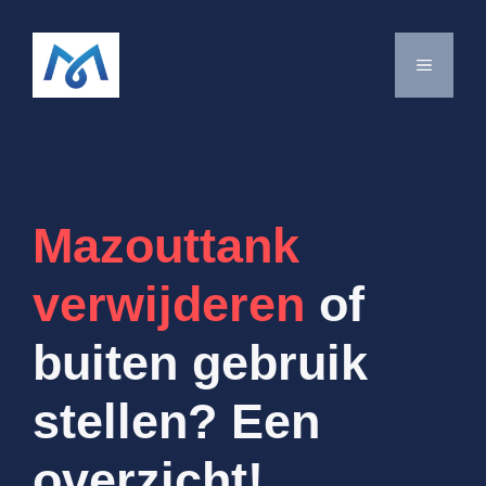
Spring
naar
MENU
de
inhoud
Mazouttank
verwijderen
of
buiten gebruik
stellen? Een
overzicht!