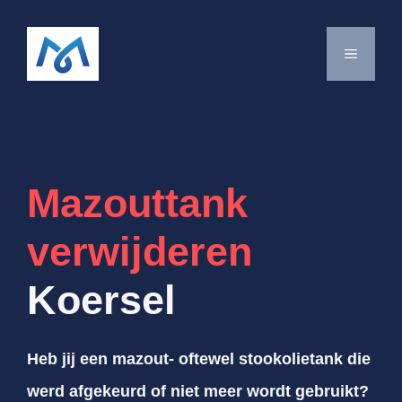
Spring
naar
MENU
de
inhoud
Mazouttank
verwijderen
Koersel
Heb jij een mazout- oftewel stookolietank die
werd afgekeurd of niet meer wordt gebruikt?