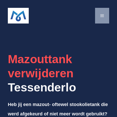
Spring
naar
MENU
de
inhoud
Mazouttank
verwijderen
Tessenderlo
Heb jij een mazout- oftewel stookolietank die
werd afgekeurd of niet meer wordt gebruikt?