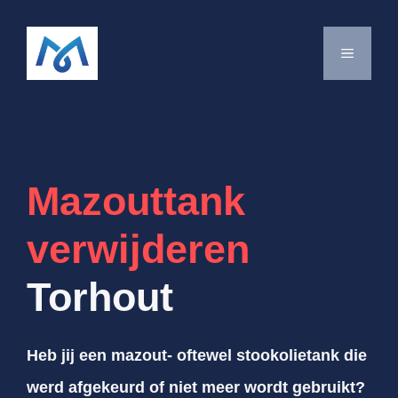
Spring
naar
MENU
de
inhoud
Mazouttank
verwijderen
Torhout
Heb jij een mazout- oftewel stookolietank die
werd afgekeurd of niet meer wordt gebruikt?