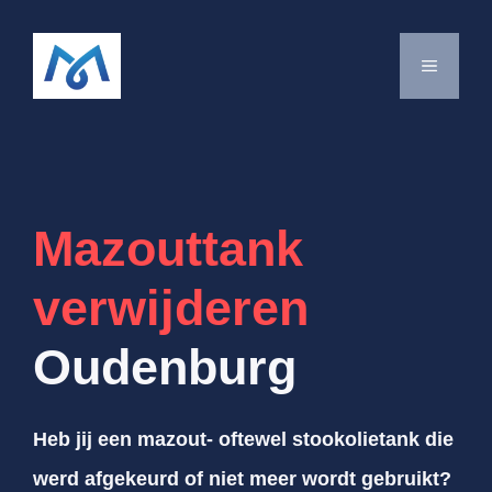
Spring
naar
MENU
de
inhoud
Mazouttank
verwijderen
Oudenburg
Heb jij een mazout- oftewel stookolietank die
werd afgekeurd of niet meer wordt gebruikt?