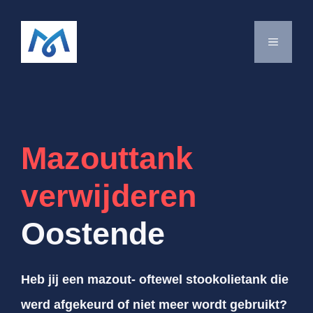
Spring
naar
MENU
de
inhoud
Mazouttank
verwijderen
Oostende
Heb jij een mazout- oftewel stookolietank die
werd afgekeurd of niet meer wordt gebruikt?