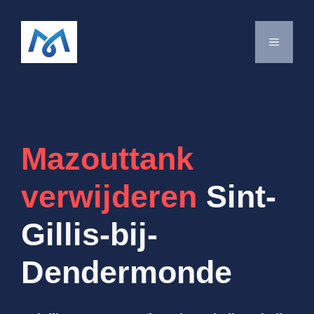
Spring
naar
MENU
de
inhoud
Mazouttank
verwijderen
Sint-
Gillis-bij-
Dendermonde