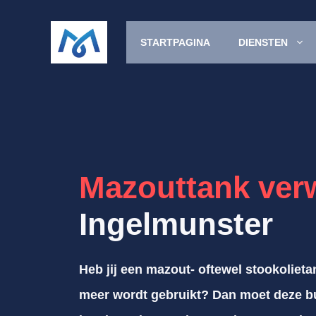
Spring
naar
STARTPAGINA
DIENSTEN
de
inhoud
Mazouttank ver
Ingelmunster
Heb jij een mazout- oftewel stookolieta
meer wordt gebruikt? Dan moet deze bu