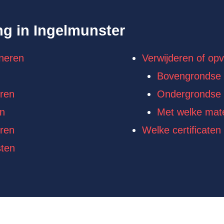
ng in Ingelmunster
neren
Verwijderen of opv
Bovengrondse 
ren
Ondergrondse 
en
Met welke mate
ren
Welke certificaten
sten