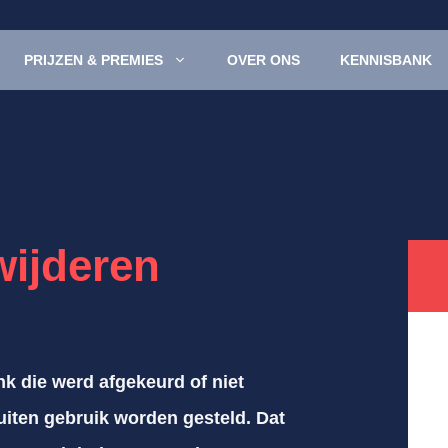
PRIJZEN & PREMIES
OVER ONS
KENNISBANK
wijderen
nk die werd afgekeurd of niet
iten gebruik worden gesteld. Dat