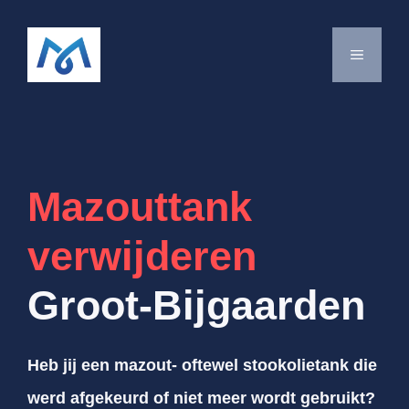
Spring
naar
MENU
de
inhoud
Mazouttank
verwijderen
Groot-Bijgaarden
Heb jij een mazout- oftewel stookolietank die
werd afgekeurd of niet meer wordt gebruikt?