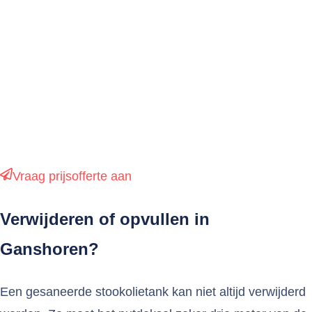
Soms kan een tank in zijn geheel worden uitgegraven,
maar het kan ook zijn dat ze eerst in stukken moet
worden gesneden nadat ze werd leeggepompt en
gereinigd. Wanneer verwijderen niet mogelijk is omdat
er bijvoorbeeld gevaar voor de funderingen is, moet ze
worden opgevuld. Anders kan ze niet buiten gebruik
worden gesteld.
Vraag prijsofferte aan
Verwijderen of opvullen in
Ganshoren?
Een gesaneerde stookolietank kan niet altijd verwijderd