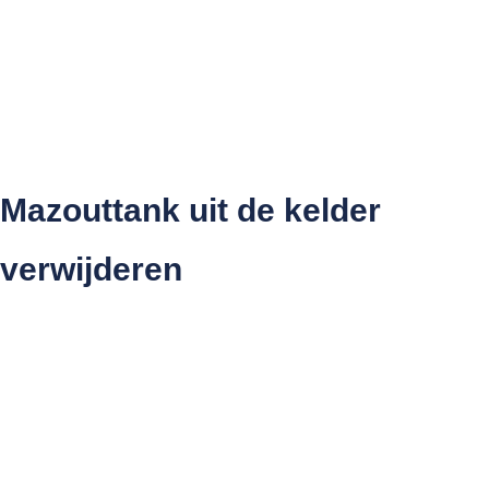
gebruikt wordt om een particuliere woning te
verwarmen, is verwijderen niet verplicht. In alle andere
gevallen wel. Voor Brussel en Wallonië gelden andere
regels.
Mazouttank uit de kelder
verwijderen
Wanneer de mazouttank in de kelder staat, wordt dit als
een bovengrondse tank beschouwd. Hiervoor gelden in
Vlaanderen dus dezelfde regels als voor bovengrondse
tanks.