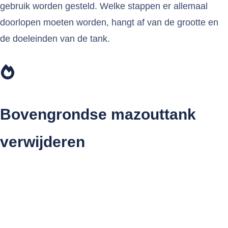
gebruik worden gesteld. Welke stappen er allemaal
doorlopen moeten worden, hangt af van de grootte en
de doeleinden van de tank.
Bovengrondse mazouttank
verwijderen
Wanneer je een bovengrondse tank buiten gebruik wil
laten stellen, moet je deze in Vlaanderen altijd laten
leegmaken, reinigen en meestal ook verwijderen. Alleen
wanneer de tank kleiner is dan 6.000 liter (5.000 kg) én