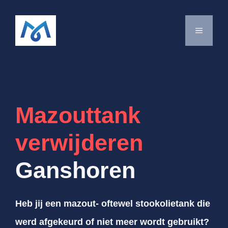
Spring
naar
MENU
de
inhoud
Mazouttank
verwijderen
Ganshoren
Heb jij een mazout- oftewel stookolietank die
werd afgekeurd of niet meer wordt gebruikt?