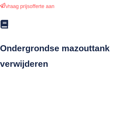
Vraag prijsofferte aan
Ondergrondse mazouttank
verwijderen
We spreken van een ondergrondse mazouttank
wanneer de tank is ingegraven. Om een ondergrondse
tank in Vlaanderen buiten gebruik te stellen, moet deze
altijd leeggemaakt, gereinigd en verwijderd worden. En
dit ongeacht de grootte of de doeleinden van de tank.