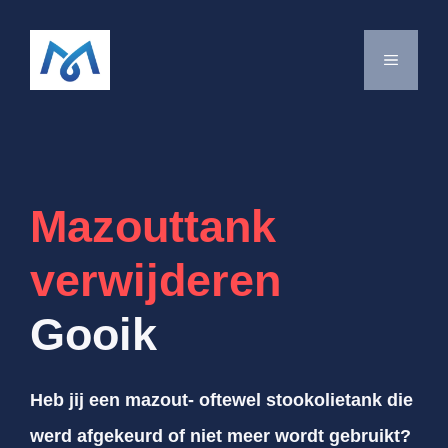
Spring
naar
MENU
de
inhoud
Mazouttank
verwijderen
Gooik
Heb jij een mazout- oftewel stookolietank die
werd afgekeurd of niet meer wordt gebruikt?