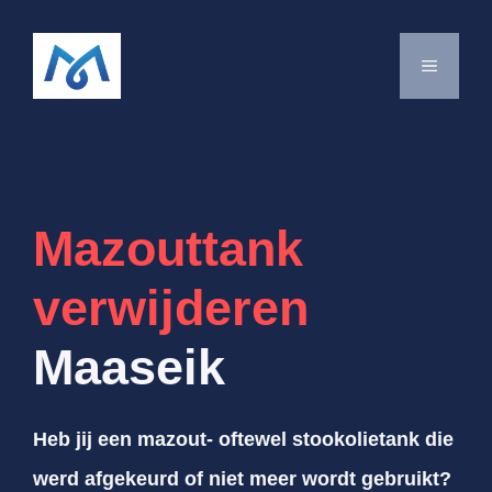
Spring
naar
MENU
de
inhoud
Mazouttank
verwijderen
Maaseik
Heb jij een mazout- oftewel stookolietank die
werd afgekeurd of niet meer wordt gebruikt?