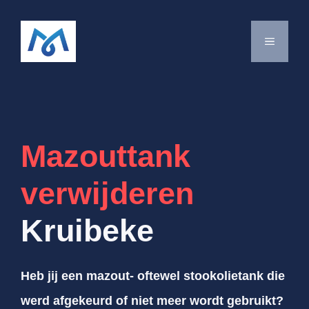
Spring
naar
MENU
de
inhoud
Mazouttank
verwijderen
Kruibeke
Heb jij een mazout- oftewel stookolietank die
werd afgekeurd of niet meer wordt gebruikt?