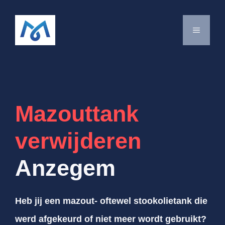
Spring
naar
MENU
de
inhoud
Mazouttank
verwijderen
Anzegem
Heb jij een mazout- oftewel stookolietank die
werd afgekeurd of niet meer wordt gebruikt?